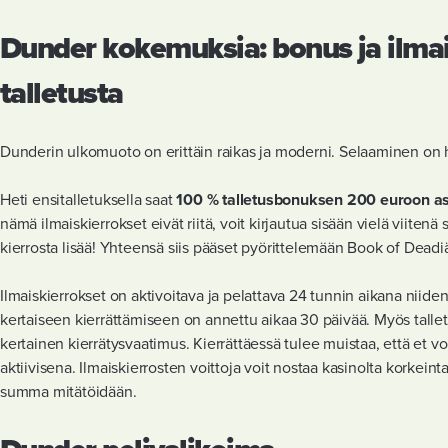
Dunder kokemuksia: bonus ja ilmai
talletusta
Dunderin ulkomuoto on erittäin raikas ja moderni. Selaaminen on he
Heti ensitalletuksella saat
100 % talletusbonuksen 200 euroon ast
nämä ilmaiskierrokset eivät riitä, voit kirjautua sisään vielä viitenä
kierrosta lisää! Yhteensä siis pääset pyörittelemään Book of Deadiä
Ilmaiskierrokset on aktivoitava ja pelattava 24 tunnin aikana niid
kertaiseen kierrättämiseen on annettu aikaa 30 päivää. Myös tall
kertainen kierrätysvaatimus. Kierrättäessä tulee muistaa, että et v
aktiivisena. Ilmaiskierrosten voittoja voit nostaa kasinolta korkei
summa mitätöidään.