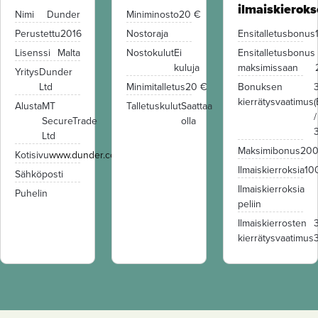
ilmaiskieroks
Nimi
Dunder
Miniminosto
20 €
Perustettu
2016
Nostoraja
Ensitalletusbonus
Lisenssi
Malta
Nostokulut
Ei
Ensitalletusbonus
kuluja
maksimissaan
Yritys
Dunder
Ltd
Minimitalletus
20 €
Bonuksen
kierrätysvaatimus
(
Alusta
MT
Talletuskulut
Saattaa
/
SecureTrade
olla
Ltd
Maksimibonus
20
Kotisivu
www.dunder.com
Ilmaiskierroksia
10
Sähköposti
Ilmaiskierroksia
Puhelin
peliin
Ilmaiskierrosten
3
kierrätysvaatimus