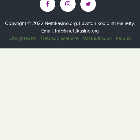
Copyright © 2022 Nettikasino.org. Luvaton kopiointi kielletty.
Email. info@nettikasino.org
Ota yhteyttä -
Tietosuojaseloste
-
Vastuullisuus
-
Peluuri