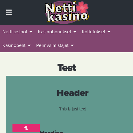
Nettikasinot
Kasinobonukset
Kotiutukset
Kasinopelit
Pelinvalmistajat
Test
Header
This is just text