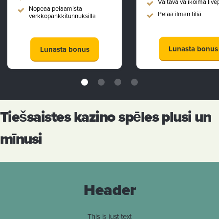
Valtava valikoima live
Nopeaa pelaamista
Pelaa ilman tiliä
verkkopankkitunnuksilla
Lunasta bonus
Lunasta bonus
Tiešsaistes kazino spēles plusi un
mīnusi
Header
This is just text