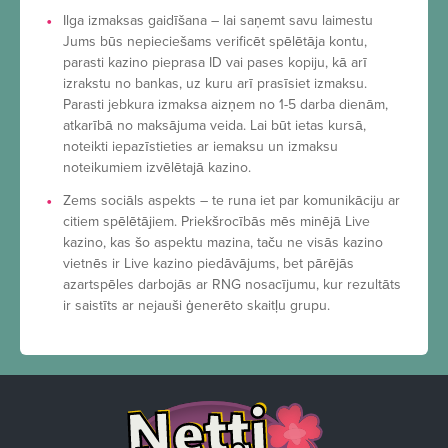
•
Ilga izmaksas gaidīšana – lai saņemt savu laimestu
Jums būs nepieciešams verificēt spēlētāja kontu,
parasti kazino pieprasa ID vai pases kopiju, kā arī
izrakstu no bankas, uz kuru arī prasīsiet izmaksu.
Parasti jebkura izmaksa aizņem no 1-5 darba dienām,
atkarībā no maksājuma veida. Lai būt ietas kursā,
noteikti iepazīstieties ar iemaksu un izmaksu
noteikumiem izvēlētajā kazino.
•
Zems sociāls aspekts – te runa iet par komunikāciju ar
citiem spēlētājiem. Priekšrocībās mēs minējā Live
kazino, kas šo aspektu mazina, taču ne visās kazino
vietnēs ir Live kazino piedāvājums, bet pārējās
azartspēles darbojās ar RNG nosacījumu, kur rezultāts
ir saistīts ar nejauši ģenerēto skaitļu grupu.