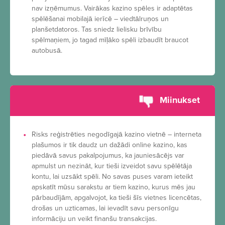
nav izņēmumus. Vairākas kazino spēles ir adaptētas
spēlēšanai mobilajā ierīcē – viedtālruņos un
planšetdatoros. Tas sniedz lielisku brīvību
spēlmaņiem, jo tagad mīļāko spēli izbaudīt braucot
autobusā.
Miinukset
•
Risks reģistrēties negodīgajā kazino vietnē – interneta
plašumos ir tik daudz un dažādi online kazino, kas
piedāvā savus pakalpojumus, ka jauniesācējs var
apmulst un nezināt, kur tieši izveidot savu spēlētāja
kontu, lai uzsākt spēli. No savas puses varam ieteikt
apskatīt mūsu sarakstu ar tiem kazino, kurus mēs jau
pārbaudījām, apgalvojot, ka tieši šīs vietnes licencētas,
drošas un uzticamas, lai ievadīt savu personīgu
informāciju un veikt finanšu transakcijas.